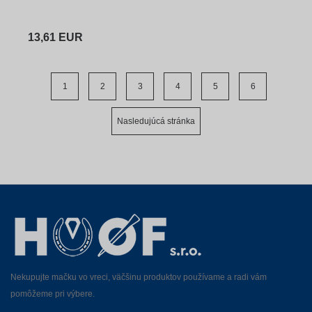
13,61 EUR
1
2
3
4
5
6
Nasledujúcá stránka
Nekupujte mačku vo vreci, väčšinu produktov používame a radi vám
pomôžeme pri výbere.